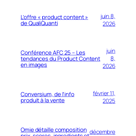
juin 8,
L’offre « product content »
de QualiQuanti
2026
juin
Conférence AFC 25 – Les
8,
tendances du Product Content
en images
2026
février 11,
Conversium, de l’info
produit à la vente
2025
Omie détaille composition
décembre
prix, scores, ingredients et