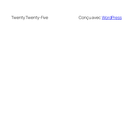
Twenty Twenty-Five
Conçu avec
WordPress