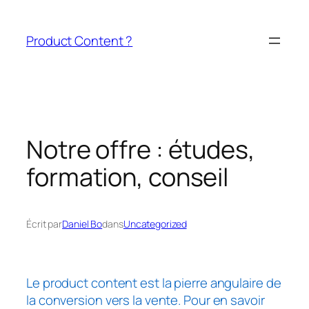
Aller
au
Product Content ?
contenu
Notre offre : études,
formation, conseil
Écrit par
Daniel Bo
dans
Uncategorized
Le product content est la pierre angulaire de
la conversion vers la vente. Pour en savoir