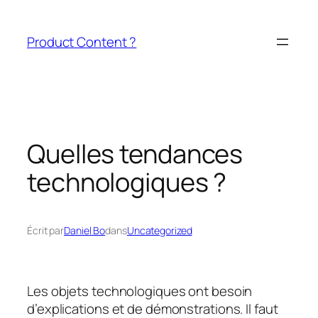
Aller
au
Product Content ?
contenu
Quelles tendances
technologiques ?
Écrit par
Daniel Bo
dans
Uncategorized
Les objets technologiques ont besoin
d’explications et de démonstrations. Il faut